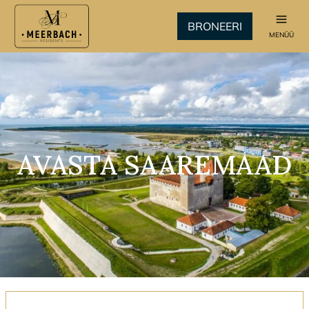
BRONEERI
MENÜÜ
AVASTA SAAREMAAD