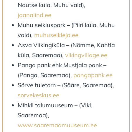
Nautse küla, Muhu vald),
jaanalind.ee
Muhu seikluspark – (Piiri küla, Muhu
vald),
muhuseikleja.ee
Asva Viikingiküla – (Nõmme, Kahtla
küla, Saaremaa),
vikingvillage.ee
Panga pank ehk Mustjala pank –
(Panga, Saaremaa),
pangapank.ee
Sõrve tuletorn – (Sääre, Saaremaa),
sorvekeskus.ee
Mihkli talumuuseum – (Viki,
Saaremaa),
www.saaremaamuuseum.ee