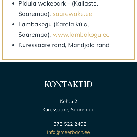
Pidula wakepark – (Kallaste,
Saaremaa),
saarewake.ee
Lambakogu (Karala küla,
Saaremaa),
www.lambakogu.ee
Kuressaare rand, Mändjala rand
KONTAKTID
Kohtu 2
Kuressaare, Saaremaa
+372 522 2492
info@meerbach.ee